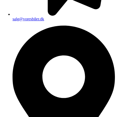
salg@voresbiler.dk