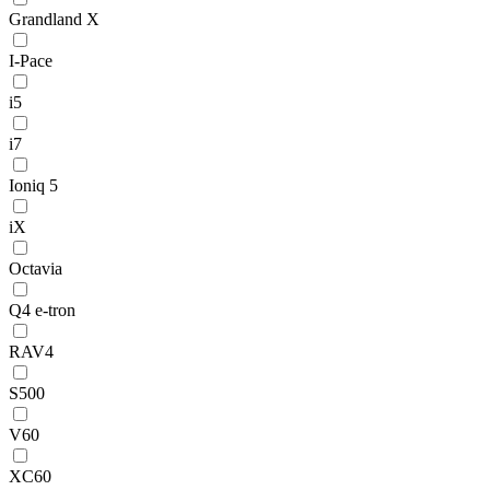
Grandland X
I-Pace
i5
i7
Ioniq 5
iX
Octavia
Q4 e-tron
RAV4
S500
V60
XC60