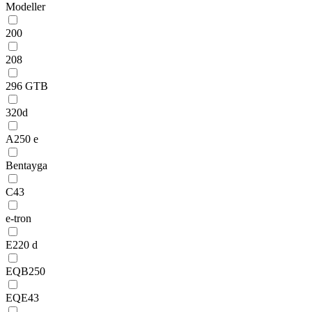
Modeller
200
208
296 GTB
320d
A250 e
Bentayga
C43
e-tron
E220 d
EQB250
EQE43