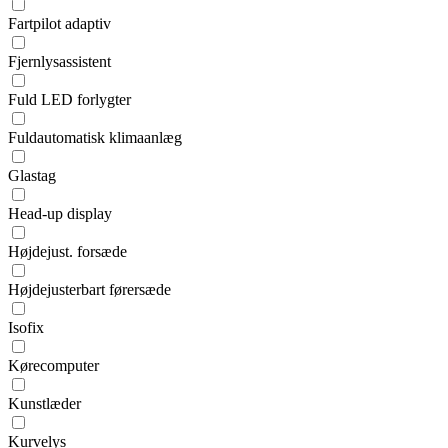
Fartpilot adaptiv
Fjernlysassistent
Fuld LED forlygter
Fuldautomatisk klimaanlæg
Glastag
Head-up display
Højdejust. forsæde
Højdejusterbart førersæde
Isofix
Kørecomputer
Kunstlæder
Kurvelys