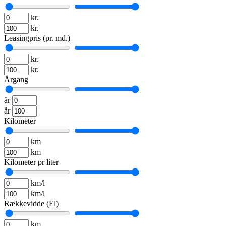
kr.
kr.
Leasingpris (pr. md.)
kr.
kr.
Årgang
år
år
Kilometer
km
km
Kilometer pr liter
km/l
km/l
Rækkevidde (El)
km