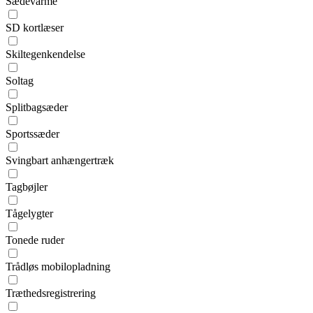
Sædevarme
SD kortlæser
Skiltegenkendelse
Soltag
Splitbagsæder
Sportssæder
Svingbart anhængertræk
Tagbøjler
Tågelygter
Tonede ruder
Trådløs mobilopladning
Træthedsregistrering