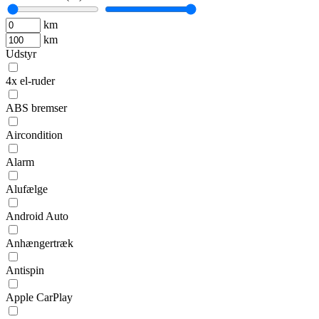
km
km
Udstyr
4x el-ruder
ABS bremser
Aircondition
Alarm
Alufælge
Android Auto
Anhængertræk
Antispin
Apple CarPlay