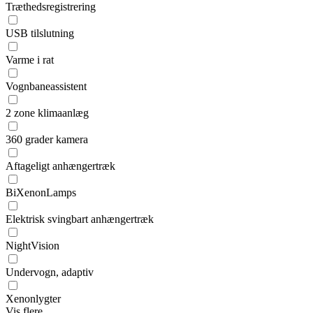
Træthedsregistrering
USB tilslutning
Varme i rat
Vognbaneassistent
2 zone klimaanlæg
360 grader kamera
Aftageligt anhængertræk
BiXenonLamps
Elektrisk svingbart anhængertræk
NightVision
Undervogn, adaptiv
Xenonlygter
Vis flere