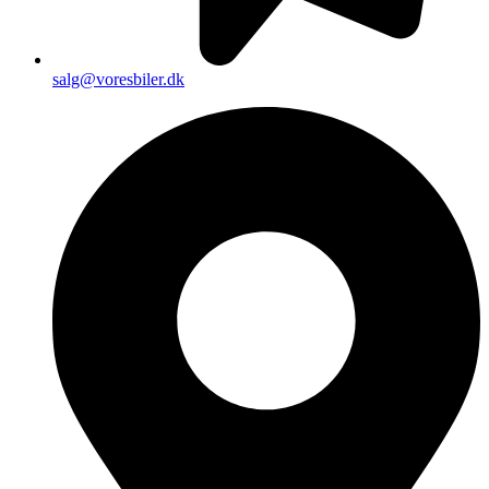
salg@voresbiler.dk