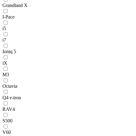
Grandland X
I-Pace
i5
i7
Ioniq 5
iX
M3
Octavia
Q4 e-tron
RAV4
S500
V60