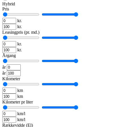
Hybrid
Pris
kr.
kr.
Leasingpris (pr. md.)
kr.
kr.
Årgang
år
år
Kilometer
km
km
Kilometer pr liter
km/l
km/l
Rækkevidde (El)