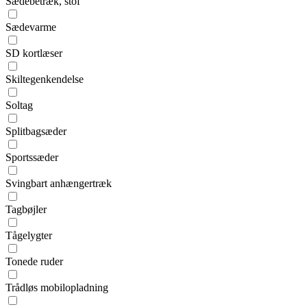
Sædebetræk, stof
Sædevarme
SD kortlæser
Skiltegenkendelse
Soltag
Splitbagsæder
Sportssæder
Svingbart anhængertræk
Tagbøjler
Tågelygter
Tonede ruder
Trådløs mobilopladning