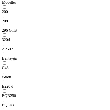
Modeller
200
208
296 GTB
320d
A250 e
Bentayga
C43
e-tron
E220 d
EQB250
EQE43