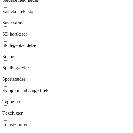
Sædebetræk, læder
Sædebetræk, stof
Sædevarme
SD kortlæser
Skiltegenkendelse
Soltag
Splitbagsæder
Sportssæder
Svingbart anhængertræk
Tagbøjler
Tågelygter
Tonede ruder