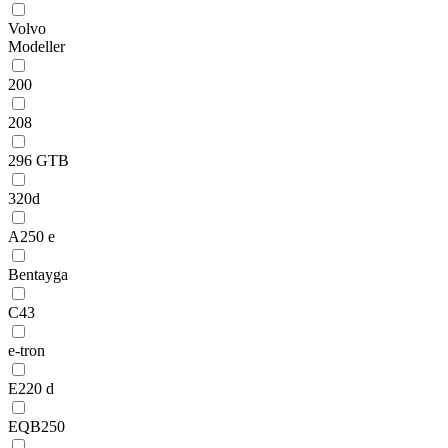
Volvo
Modeller
200
208
296 GTB
320d
A250 e
Bentayga
C43
e-tron
E220 d
EQB250