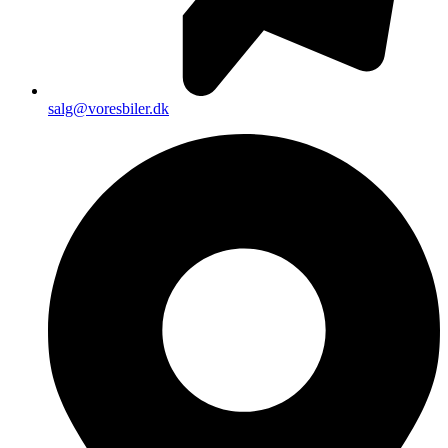
salg@voresbiler.dk