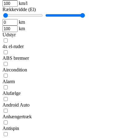
km/l
Rækkevidde (El)
km
km
Udstyr
4x el-ruder
ABS bremser
Aircondition
Alarm
Alufælge
Android Auto
Anhængertræk
Antispin