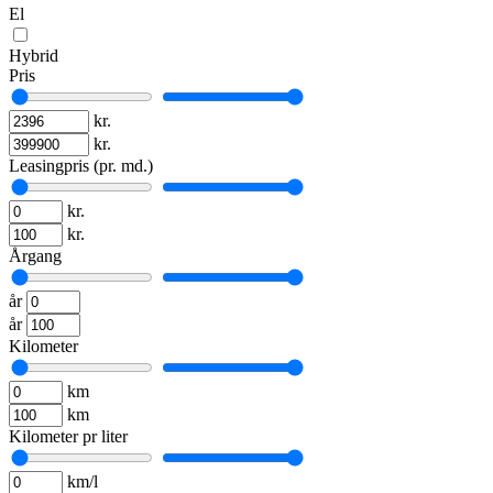
El
Hybrid
Pris
kr.
kr.
Leasingpris (pr. md.)
kr.
kr.
Årgang
år
år
Kilometer
km
km
Kilometer pr liter
km/l