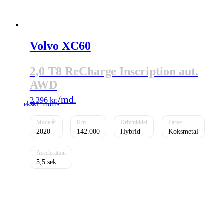
Volvo XC60
2,0 T8 ReCharge Inscription aut.
AWD
2.396
kr.
2020
142.000
Hybrid
Koksmetal
5,5