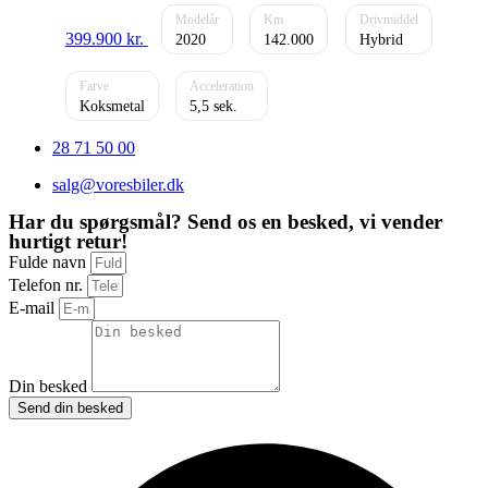
399.900
kr.
2020
142.000
Hybrid
Koksmetal
5,5
28 71 50 00
salg@voresbiler.dk
Har du spørgsmål? Send os en besked, vi vender
hurtigt retur!
Fulde navn
Telefon nr.
E-mail
Din besked
Send din besked