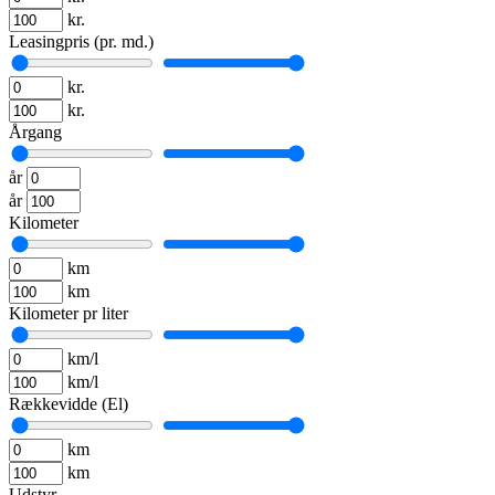
kr.
Leasingpris (pr. md.)
kr.
kr.
Årgang
år
år
Kilometer
km
km
Kilometer pr liter
km/l
km/l
Rækkevidde (El)
km
km
Udstyr