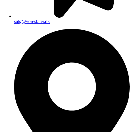
salg@voresbiler.dk