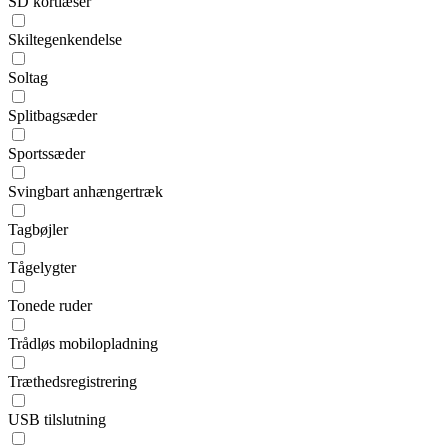
SD kortlæser
Skiltegenkendelse
Soltag
Splitbagsæder
Sportssæder
Svingbart anhængertræk
Tagbøjler
Tågelygter
Tonede ruder
Trådløs mobilopladning
Træthedsregistrering
USB tilslutning