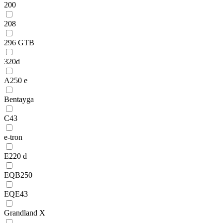
200
208
296 GTB
320d
A250 e
Bentayga
C43
e-tron
E220 d
EQB250
EQE43
Grandland X