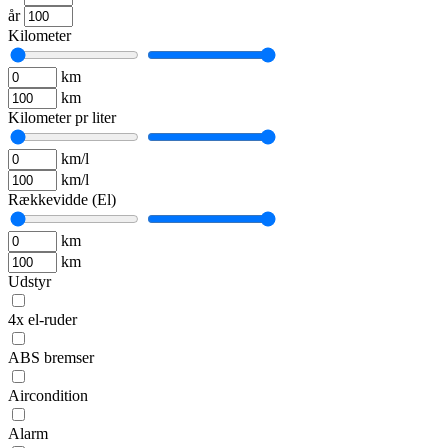
år
Kilometer
km
km
Kilometer pr liter
km/l
km/l
Rækkevidde (El)
km
km
Udstyr
4x el-ruder
ABS bremser
Aircondition
Alarm