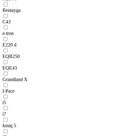
Bentayga
C43
e-tron
E220 d
EQB250
EQE43
Grandland X
I-Pace
i5
i7
Ioniq 5