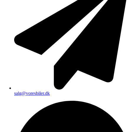
salg@voresbiler.dk