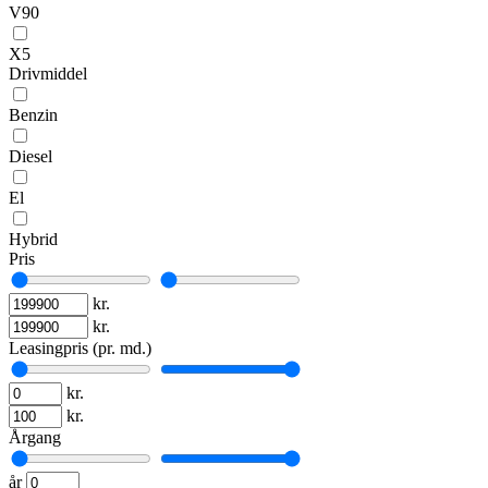
V90
X5
Drivmiddel
Benzin
Diesel
El
Hybrid
Pris
kr.
kr.
Leasingpris (pr. md.)
kr.
kr.
Årgang
år