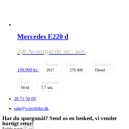
Mercedes E220 d
2,0 Avantgarde stc. aut.
199.900
kr.
2017
276.000
Diesel
Hvid
7,7
28 71 50 00
salg@voresbiler.dk
Har du spørgsmål? Send os en besked, vi vender
hurtigt retur!
Fulde navn