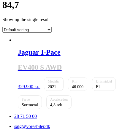
84,7
Showing the single result
Jaguar I-Pace
EV400 S AWD
329.900
kr.
2021
46.000
El
Sortmetal
4,8
28 71 50 00
salg@voresbiler.dk