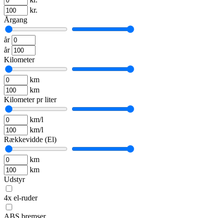
kr.
Årgang
år
år
Kilometer
km
km
Kilometer pr liter
km/l
km/l
Rækkevidde (El)
km
km
Udstyr
4x el-ruder
ABS bremser