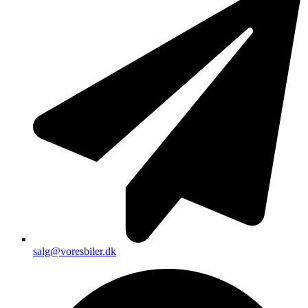
salg@voresbiler.dk