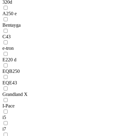
320d
A250 e
Bentayga
C43
e-tron
E220 d
EQB250
EQE43
Grandland X
I-Pace
i5
i7