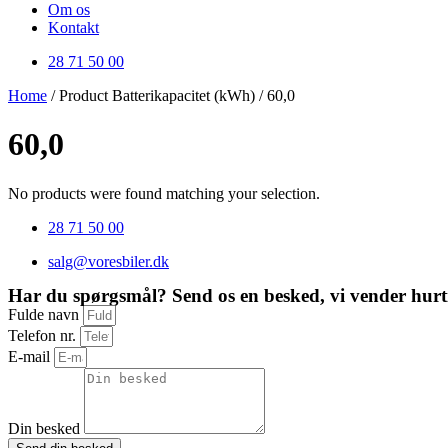
Om os
Kontakt
28 71 50 00
Home
/ Product Batterikapacitet (kWh) / 60,0
60,0
No products were found matching your selection.
28 71 50 00
salg@voresbiler.dk
Har du spørgsmål? Send os en besked, vi vender hurti
Fulde navn
Telefon nr.
E-mail
Din besked