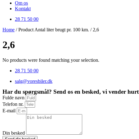
Om os
Kontakt
28 71 50 00
Home
/ Product Antal liter brugt pr. 100 km. / 2,6
2,6
No products were found matching your selection.
28 71 50 00
salg@voresbiler.dk
Har du spørgsmål? Send os en besked, vi vender hurti
Fulde navn
Telefon nr.
E-mail
Din besked