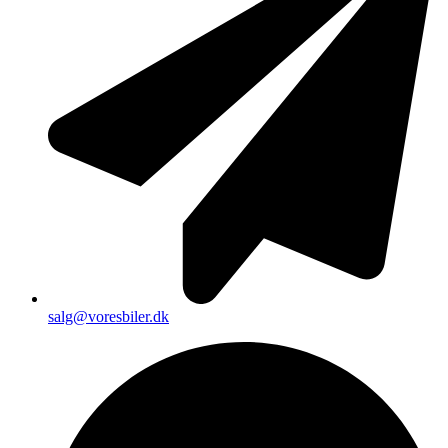
salg@voresbiler.dk