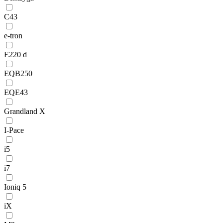
C43
e-tron
E220 d
EQB250
EQE43
Grandland X
I-Pace
i5
i7
Ioniq 5
iX