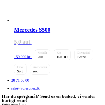
Mercedes S500
5,0 aut.
159.900
kr.
2000
160.500
Benzin
Sort
28 71 50 00
salg@voresbiler.dk
Har du spørgsmål? Send os en besked, vi vender
hurtigt retur!
Fulde navn