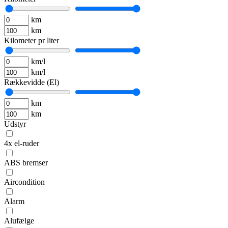
km
km
Kilometer pr liter
km/l
km/l
Rækkevidde (El)
km
km
Udstyr
4x el-ruder
ABS bremser
Aircondition
Alarm
Alufælge