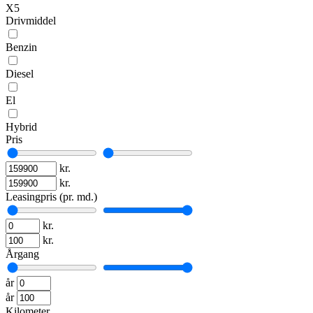
X5
Drivmiddel
Benzin
Diesel
El
Hybrid
Pris
kr.
kr.
Leasingpris (pr. md.)
kr.
kr.
Årgang
år
år
Kilometer